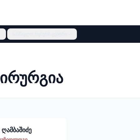
სასწავლო რესურს ცენტრი
ქირურგია
 ღამბაშიძე
ფუზიოლოგი