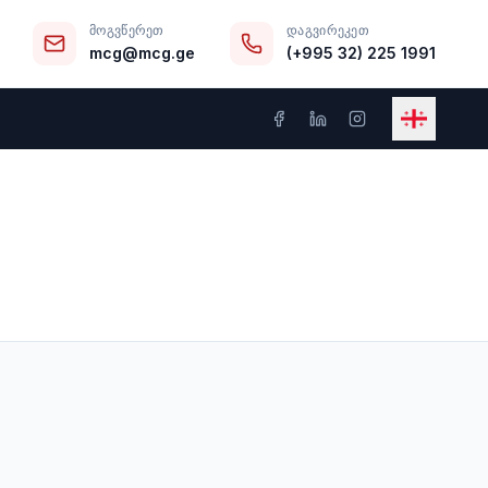
ᲛᲝᲒᲕᲬᲔᲠᲔᲗ
ᲓᲐᲒᲕᲘᲠᲔᲙᲔᲗ
mcg@mcg.ge
(+995 32) 225 1991