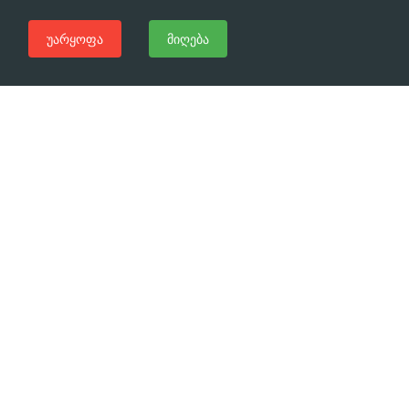
უარყოფა
მიღება
გჭირდებათ დახმარება?
დაგვირეკეთ ახლავე
(+995 32) 225 1991