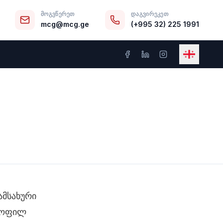
ᲛᲝᲒᲕᲬᲔᲠᲔᲗ
ᲓᲐᲒᲕᲘᲠᲔᲙᲔᲗ
mcg@mcg.ge
(+995 32) 225 1991
ამსახური
ლყოფილ