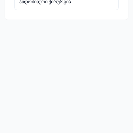
აბდომინური ქირურგია